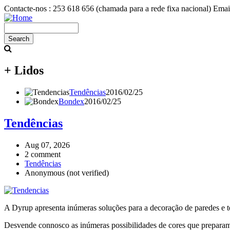
Skip
Contacte-nos :
253 618 656 (chamada para a rede fixa nacional)
Email
to
main
Search
content
+ Lidos
Tendências
2016/02/25
Bondex
2016/02/25
Tendências
Aug 07, 2026
2 comment
Tendências
Anonymous (not verified)
A Dyrup apresenta inúmeras soluções para a decoração de paredes e tet
Desvende connosco as inúmeras possibilidades de cores que preparam