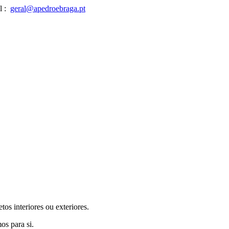
 :
geral@apedroebraga.pt
os interiores ou exteriores.
os para si.